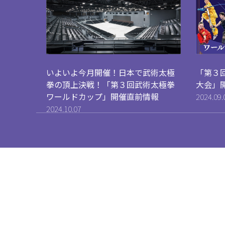
いよいよ今月開催！日本で武術太極
「第３
拳の頂上決戦！「第３回武術太極拳
大会」
ワールドカップ」開催直前情報
2024.09.
2024.10.07