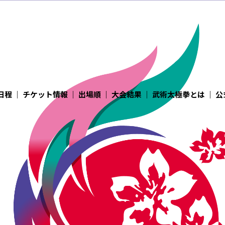
日程
｜
チケット情報
｜
出場順
｜
大会結果
｜
武術太極拳とは
｜
公