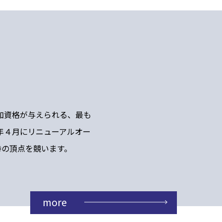
加資格が与えられる、最も
年４月にリニューアルオー
拳の頂点を競います。
more